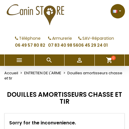
×
×
×
×
My wishlists
((modalTitle))
Créer une liste d'envies
Connexion

Create new list
add_circle_outline
((confirmMessage))
Vous devez être connecté pour ajouter des produits
Nom de la liste d'envies
à votre liste d'envies.
Téléphone
Armurerie
SAV-Réparation
((cancelText))
((modalDeleteText))
06 49 57 80 82
07 83 40 98 56
06 45 29 24 01
Annuler
Connexion
Annuler
Créer une liste d'envies
0



shopping_cart
Accueil
ENTRETIEN DE L'ARME
Douilles amortisseurs chasse
et tir
DOUILLES AMORTISSEURS CHASSE ET
TIR
Sorry for the inconvenience.