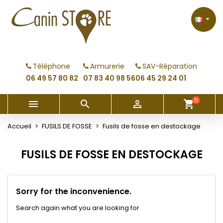
×
×
×
×
My wishlists
((modalTitle))
Créer une liste d'envies
Connexion

Create new list
add_circle_outline
((confirmMessage))
Vous devez être connecté pour ajouter des produits
Nom de la liste d'envies
à votre liste d'envies.
Téléphone
Armurerie
SAV-Réparation
((cancelText))
((modalDeleteText))
06 49 57 80 82
07 83 40 98 56
06 45 29 24 01
Annuler
Connexion
Annuler
Créer une liste d'envies
0



shopping_cart
Accueil
FUSILS DE FOSSE
Fusils de fosse en destockage
FUSILS DE FOSSE EN DESTOCKAGE
Sorry for the inconvenience.
Search again what you are looking for