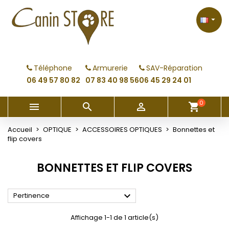
×
×
×
×
My wishlists
((modalTitle))
Créer une liste d'envies
Connexion

Create new list
add_circle_outline
((confirmMessage))
Vous devez être connecté pour ajouter des produits
Nom de la liste d'envies
à votre liste d'envies.
Téléphone
Armurerie
SAV-Réparation
((cancelText))
((modalDeleteText))
06 49 57 80 82
07 83 40 98 56
06 45 29 24 01
Annuler
Connexion
Annuler
Créer une liste d'envies
0



shopping_cart
Accueil
OPTIQUE
ACCESSOIRES OPTIQUES
Bonnettes et
flip covers
BONNETTES ET FLIP COVERS

Pertinence
Affichage 1-1 de 1 article(s)