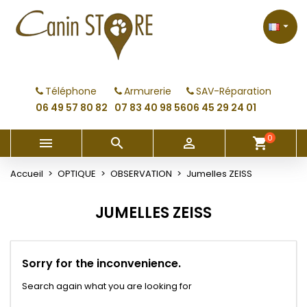
×
×
×
×
My wishlists
((modalTitle))
Créer une liste d'envies
Connexion

Create new list
add_circle_outline
((confirmMessage))
Vous devez être connecté pour ajouter des produits
Nom de la liste d'envies
à votre liste d'envies.
Téléphone
Armurerie
SAV-Réparation
((cancelText))
((modalDeleteText))
06 49 57 80 82
07 83 40 98 56
06 45 29 24 01
Annuler
Connexion
Annuler
Créer une liste d'envies
0



shopping_cart
Accueil
OPTIQUE
OBSERVATION
Jumelles ZEISS
JUMELLES ZEISS
Sorry for the inconvenience.
Search again what you are looking for