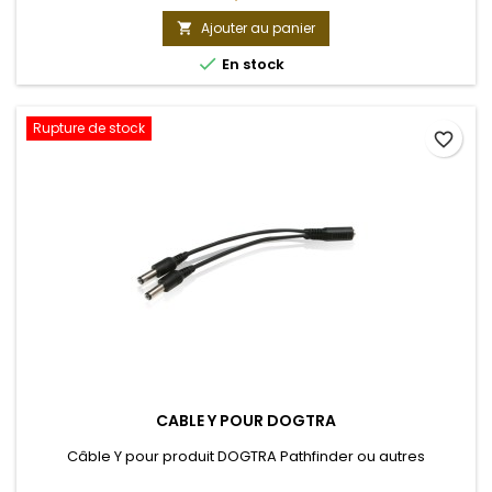
Ajouter au panier


En stock
Rupture de stock
favorite_border
CABLE Y POUR DOGTRA
Câble Y pour produit DOGTRA Pathfinder ou autres