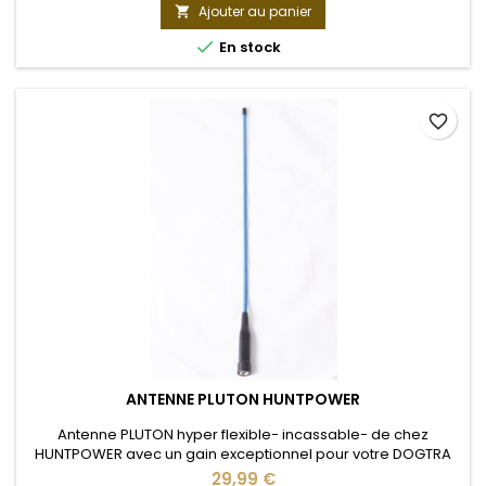
Ajouter au panier


En stock
favorite_border
ANTENNE PLUTON HUNTPOWER
Antenne PLUTON hyper flexible- incassable- de chez
HUNTPOWER avec un gain exceptionnel pour votre DOGTRA
PATHFINDER
29,99 €