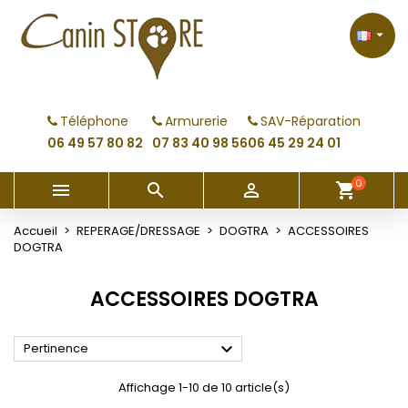
×
×
×
×
My wishlists
((modalTitle))
Créer une liste d'envies
Connexion

Create new list
add_circle_outline
((confirmMessage))
Vous devez être connecté pour ajouter des produits
Nom de la liste d'envies
à votre liste d'envies.
Téléphone
Armurerie
SAV-Réparation
((cancelText))
((modalDeleteText))
06 49 57 80 82
07 83 40 98 56
06 45 29 24 01
Annuler
Connexion
Annuler
Créer une liste d'envies
0



shopping_cart
Accueil
REPERAGE/DRESSAGE
DOGTRA
ACCESSOIRES
DOGTRA
ACCESSOIRES DOGTRA

Pertinence
Affichage 1-10 de 10 article(s)