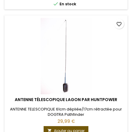

En stock
favorite_border
ANTENNE TÉLESCOPIQUE LAGON PAR HUNTPOWER
ANTENNE TELESCOPIQUE 61cm dépliée/17cm rétractée pour
DOGTRA Pathfinder
29,99 €
Ajouter au panier
