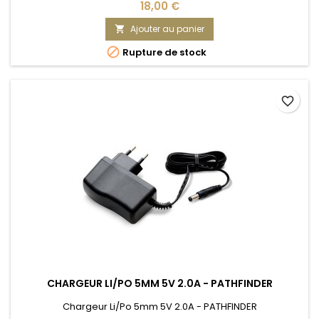
18,00 €
Ajouter au panier


Rupture de stock
favorite_border
CHARGEUR LI/PO 5MM 5V 2.0A - PATHFINDER
Chargeur Li/Po 5mm 5V 2.0A - PATHFINDER