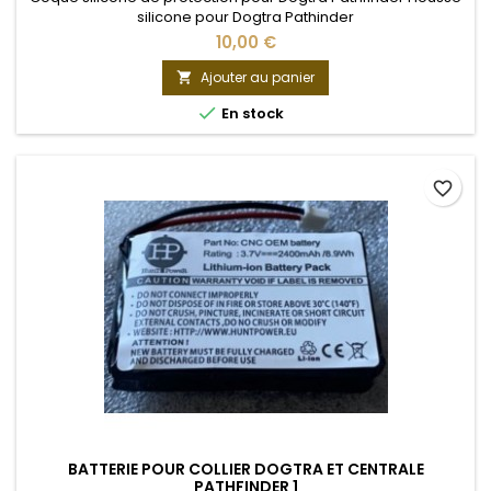
silicone pour Dogtra Pathinder
10,00 €
Ajouter au panier


En stock
favorite_border
BATTERIE POUR COLLIER DOGTRA ET CENTRALE
PATHFINDER 1