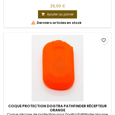
29,00 €
Ajouter au panier


Derniers articles en stock
favorite_border
COQUE PROTECTION DOGTRA PATHFINDER RÉCEPTEUR
ORANGE
Coque silicone de protection pour Dogtra Pathfinder Housse