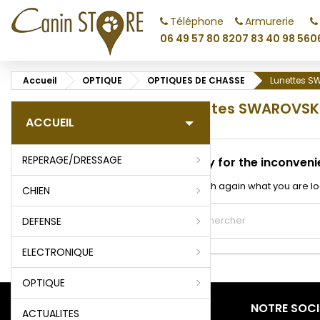
Téléphone
Armurerie
M
(
C
C
06 49 57 80 82
07 83 40 98 56
0
add_circle_outline
((
Vo
Accueil
OPTIQUE
OPTIQUES DE CHASSE
Lunettes S
No
d'e
Lunettes SWAROVSK
ACCUEIL
REPERAGE/DRESSAGE
Sorry for the inconveni
Search again what you are lo
CHIEN
DEFENSE
ELECTRONIQUE
OPTIQUE
PRODUITS
NOTRE SOCI
ACTUALITES