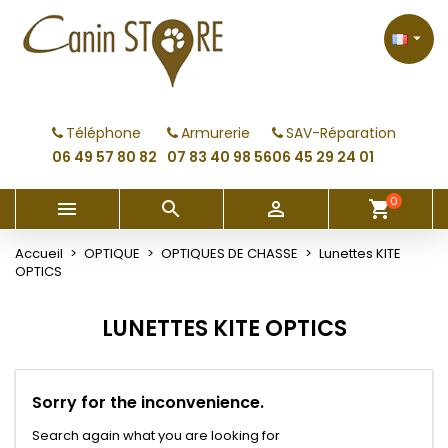
×
×
×
×
My wishlists
((modalTitle))
Créer une liste d'envies
Connexion

Create new list
add_circle_outline
((confirmMessage))
Vous devez être connecté pour ajouter des produits
Nom de la liste d'envies
à votre liste d'envies.
Téléphone
Armurerie
SAV-Réparation
((cancelText))
((modalDeleteText))
06 49 57 80 82
07 83 40 98 56
06 45 29 24 01
Annuler
Connexion
Annuler
Créer une liste d'envies
0



shopping_cart
Accueil
OPTIQUE
OPTIQUES DE CHASSE
Lunettes KITE
OPTICS
LUNETTES KITE OPTICS
Sorry for the inconvenience.
Search again what you are looking for