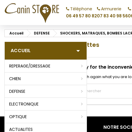
Téléphone
Armurerie
M
(
C
C
06 49 57 80 82
07 83 40 98 56
0
add_circle_outline
((
Vo
Accueil
DEFENSE
SHOCKERS, MATRAQUES, BOMBES LA
No
d'e
Menottes
ACCUEIL
REPERAGE/DRESSAGE
Sorry for the inconveni
Search again what you are lo
CHIEN
DEFENSE
ELECTRONIQUE
OPTIQUE
PRODUITS
NOTRE SOCI
ACTUALITES