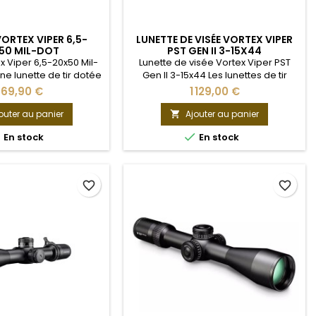
ORTEX VIPER 6,5-
LUNETTE DE VISÉE VORTEX VIPER
50 MIL-DOT
PST GEN II 3-15X44
x Viper 6,5-20x50 Mil-
Lunette de visée Vortex Viper PST
ne lunette de tir dotée
Gen II 3-15x44 Les lunettes de tir
ctéristiques aux
Vortex Viper PST Gen II réunissent
569,90 €
1 129,00 €
es exceptionnelles,
toutes les caractéristiques d'une
s lentilles entièrement
optique tactique de qualité
outer au panier
Ajouter au panier

icouche offrant 95 % de
supérieure, tout en proposant des


En stock
En stock
lumineuse, un système
performances remarquables à un
 de précision pour
prix abordable. L'optique 5x génère
cation d'image et un
des images vives et précises sur
teur Precision Glide,
l'ensemble du zoom, offrant un
favorite_border
favorite_border
ide que du verre....
champ de vision...