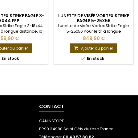
TEX STRIKE EAGLE 3-
LUNETTE DE VISÉE VORTEX STRIKE
8X44 FFP
EAGLE 5-25X56
x Strike Eagle 3-18x44
Lunette de visée Vortex Strike Eagle
r à longue distance, la
5-25x56 Pour le tir à longue
tex Strike Eagle vous
distance, la lunette Vortex Strike
859,90 €
849,90 €
 les équipements
Eagle vous fournit les équipements
s. Doté d'une clarté
nécessaires. Doté d'une clarté
outer au panier
Ajouter au panier

 d'un bout à l'autre et
exceptionnelle d'un bout à l'autre et


En stock
En stock
e lumineux en première
d'un réticule lumineux en première
 (FFP), cet instrument
focalisation (FFP), cet instrument
ectures rapides dans
permet des lectures rapides dans
les conditions de
toutes les conditions de
nt et d'éclairage....
grossissement et...
CONTACT
CANINSTORE
BP99 34980 Saint Gély du fesc France
Téléphone:
06 49 57 80 82