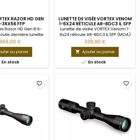
RTEX RAZOR HD GEN
LUNETTE DE VISÉE VORTEX VENOM
 6-36X56 FFP
1-6X24 RÉTICULE AR-BDC3 IL SFP
(MOA)
ex Razor HD Gen III 6-
Lunette de visée VORTEX Venom 1-
toute dernière lunette
6x24 réticule AR-BDC3 IL SFP (MOA)
D Gen III, proposée par
Utilisation : tir longue distance, PRS Le
 969,00 €
339,90 €
 spécialement conçue
Vortex Venom 1-6x24 AR-BDC3 IL SFP
à très longue distance
combine rapidité, fiabilité et
outer au panier
Ajouter au panier

on coefficient de
exactitude pour des applications


En stock
En stock
t de 6x à 36x permet
très spécifiques. Proposée à un prix
e vue à longue et très
abordable, elle est destinée à ceux
ée (au-delà de 2500
qui désirent se familiariser avec
. Toutefois, son
certaines disciplines de tir sportif.
favorite_border
favorite_border
ent initial de 6x...
Le...