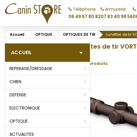
Téléphone
Armurerie
M
(
C
C
06 49 57 80 82
07 83 40 98 56
0
add_circle_outline
((
Vo
Accueil
OPTIQUE
OPTIQUES DE TIR
Lunettes de tir 
No
d'e
Lunettes de tir VOR
ACCUEIL
Il y a 19 produits.
REPERAGE/DRESSAGE
CHIEN
DEFENSE
ELECTRONIQUE
OPTIQUE
ACTUALITES