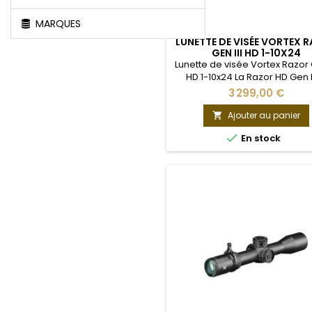
MARQUES
LUNETTE DE VISÉE VORTEX 
GEN III HD 1-10X24
Lunette de visée Vortex Razor G
HD 1-10x24 La Razor HD Gen II
10x24, dernier ajout à not
3 299,00 €
assortiment Razor HD, propo
performance de premier ord
Ajouter au panier

focalisation à courte distanc

En stock
ceux qui recherchent la flexib
d'un grossissement de 10x. 
tireurs militaires et les concu
apprécieront la netteté d'
système optique HD et...