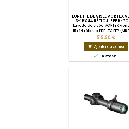
LUNETTE DE VISÉE VORTEX 
3-15X44 RÉTICULE EBR-7C
(MRAD)
Lunette de visée VORTEX Ven
15x44 réticule EBR-7C FFP (MR
Vortex Venom 3-15x44 avec ré
519,90 €
EBR-7C FFP allie fiabilité e
remarquable précision sur 
Ajouter au panier

cibles, indépendamment de

En stock
distance. La Venom® 3-15x44
présente une qualité de ve
supérieure, une capacité 
grossissement remarquable 
réticule polyvalent EBR-7C 
des...