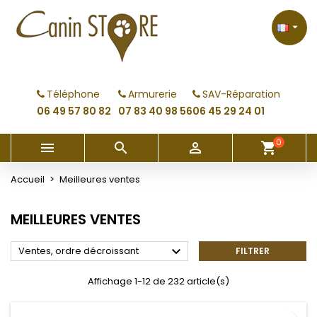
×
×
×
×
My wishlists
((modalTitle))
Créer une liste d'envies
Connexion

Create new list
add_circle_outline
((confirmMessage))
Vous devez être connecté pour ajouter des produits
Nom de la liste d'envies
à votre liste d'envies.
Téléphone
Armurerie
SAV-Réparation
((cancelText))
((modalDeleteText))
06 49 57 80 82
07 83 40 98 56
06 45 29 24 01
Annuler
Connexion
Annuler
Créer une liste d'envies
0



shopping_cart
Accueil
Meilleures ventes
MEILLEURES VENTES

Ventes, ordre décroissant
FILTRER
Affichage 1-12 de 232 article(s)