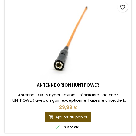
favorite_border
ANTENNE ORION HUNTPOWER
Antenne ORION hyper flexible - résistante- de chez
HUNTPOWER avec un gain exceptionnel Faites le choix de la
performance avec l’antenne Orion – la solution la plus fiable
29,99 €
pour vos colliers GPS Garmin.
Ajouter au panier


En stock