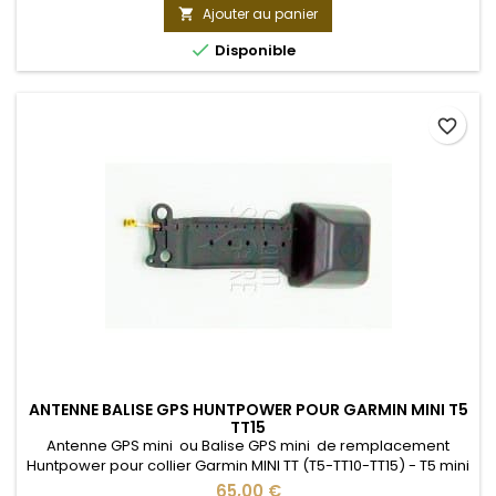
Ajouter au panier


Disponible
favorite_border
ANTENNE BALISE GPS HUNTPOWER POUR GARMIN MINI T5
TT15
Antenne GPS mini ou Balise GPS mini de remplacement
Huntpower pour collier Garmin MINI TT (T5-TT10-TT15) - T5 mini
TT15 mini tous modèles (Français-Américian-Espagnol-etc..)
65,00 €