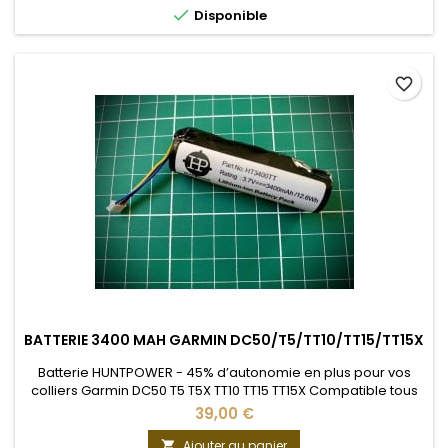

Disponible
favorite_border
BATTERIE 3400 MAH GARMIN DC50/T5/TT10/TT15/TT15X
Batterie HUNTPOWER - 45% d’autonomie en plus pour vos
colliers Garmin DC50 T5 T5X TT10 TT15 TT15X Compatible tous
colliers FR/US/AUTRES
39,00 €
Ajouter au panier
