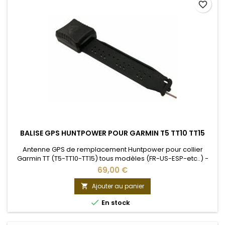
favorite_border
BALISE GPS HUNTPOWER POUR GARMIN T5 TT10 TT15
Antenne GPS de remplacement Huntpower pour collier
Garmin TT (T5-TT10-TT15) tous modèles (FR-US-ESP-etc..) -
SOUDURE par un professionnel indispensable Balise GPS de
69,00 €
remplacement Huntpower pour collier Garmin TT (T5-TT10-
TT15) tous modèles (FR-US-ESP-etc..) - SOUDURE par un
Ajouter au panier

professionnel indispensable

En stock