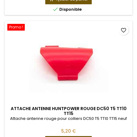

Disponible
Promo !
favorite_border
ATTACHE ANTENNE HUNTPOWER ROUGE DC50 T5 TT10
TT15
Attache antenne rouge pour colliers DC50 T5 TT10 TT15 neuf
5,20 €