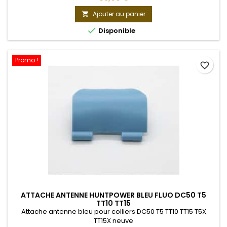
- Connectique à clipper néanmoins on vous conseille de
faire intervenir un professionnel.
Ajouter au panier


Disponible
Promo !
favorite_border
ATTACHE ANTENNE HUNTPOWER BLEU FLUO DC50 T5
TT10 TT15
Attache antenne bleu pour colliers DC50 T5 TT10 TT15 T5X
TT15X neuve