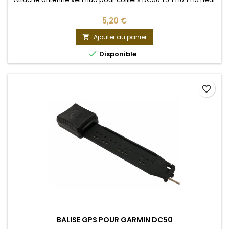
5,20 €
Ajouter au panier


Disponible
favorite_border
BALISE GPS POUR GARMIN DC50