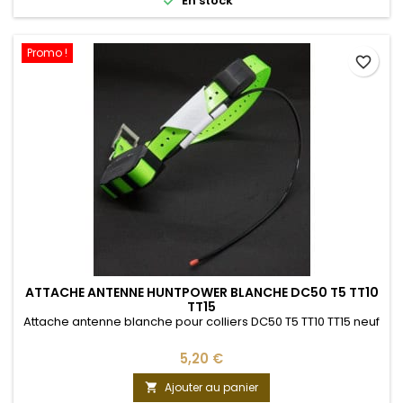

En stock
Promo !
favorite_border
ATTACHE ANTENNE HUNTPOWER BLANCHE DC50 T5 TT10
TT15
Attache antenne blanche pour colliers DC50 T5 TT10 TT15 neuf
5,20 €
Ajouter au panier
