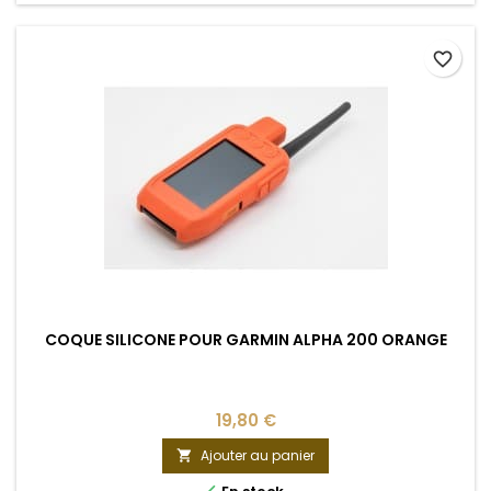
favorite_border
COQUE SILICONE POUR GARMIN ALPHA 200 ORANGE
19,80 €
Ajouter au panier
