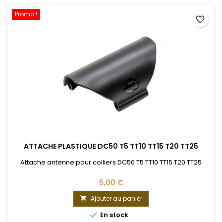
Promo !
favorite_border
ATTACHE PLASTIQUE DC50 T5 TT10 TT15 T20 TT25
Attache antenne pour colliers DC50 T5 TT10 TT15 T20 TT25
5,00 €
Ajouter au panier


En stock