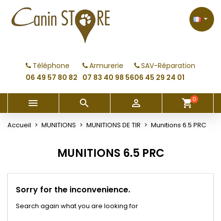
×
×
×
×
My wishlists
((modalTitle))
Créer une liste d'envies
Connexion

Create new list
add_circle_outline
((confirmMessage))
Vous devez être connecté pour ajouter des produits
Nom de la liste d'envies
à votre liste d'envies.
Téléphone
Armurerie
SAV-Réparation
((cancelText))
((modalDeleteText))
06 49 57 80 82
07 83 40 98 56
06 45 29 24 01
Annuler
Connexion
Annuler
Créer une liste d'envies
0



shopping_cart
Accueil
MUNITIONS
MUNITIONS DE TIR
Munitions 6.5 PRC
MUNITIONS 6.5 PRC
Sorry for the inconvenience.
Search again what you are looking for