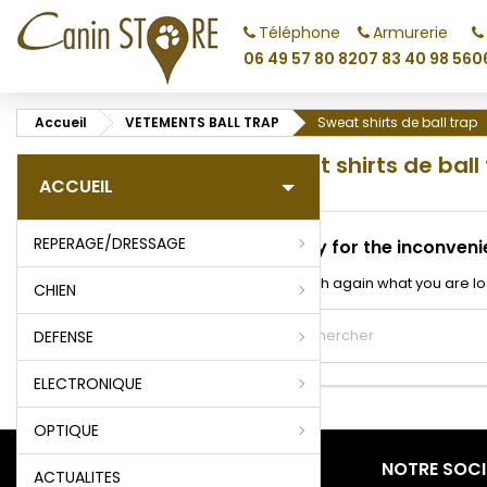
Téléphone
Armurerie
M
(
C
C
06 49 57 80 82
07 83 40 98 56
0
add_circle_outline
((
Vo
Accueil
VETEMENTS BALL TRAP
Sweat shirts de ball trap
No
d'e
Sweat shirts de ball
ACCUEIL
REPERAGE/DRESSAGE
Sorry for the inconveni
Search again what you are lo
CHIEN
DEFENSE
ELECTRONIQUE
OPTIQUE
PRODUITS
NOTRE SOCI
ACTUALITES