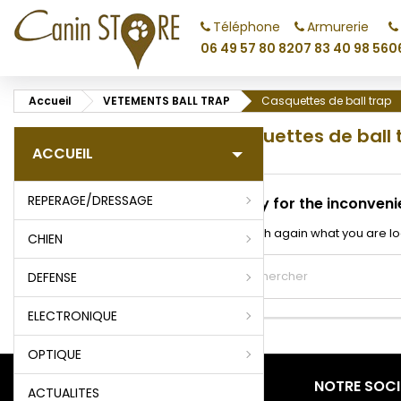
Téléphone
Armurerie
M
(
C
C
06 49 57 80 82
07 83 40 98 56
0
add_circle_outline
((
Vo
Accueil
VETEMENTS BALL TRAP
Casquettes de ball trap
No
d'e
Casquettes de ball 
ACCUEIL
REPERAGE/DRESSAGE
Sorry for the inconveni
Search again what you are lo
CHIEN
DEFENSE
ELECTRONIQUE
OPTIQUE
PRODUITS
NOTRE SOCI
ACTUALITES