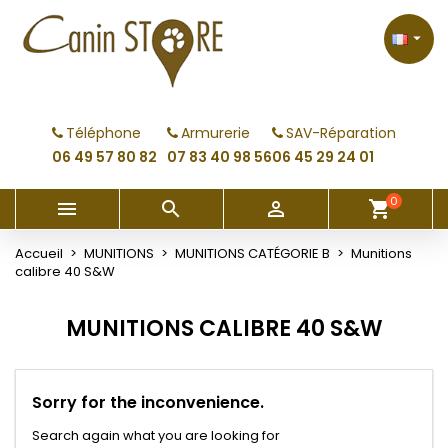
×
×
×
×
My wishlists
((modalTitle))
Créer une liste d'envies
Connexion

Create new list
add_circle_outline
((confirmMessage))
Vous devez être connecté pour ajouter des produits
Nom de la liste d'envies
à votre liste d'envies.
Téléphone
Armurerie
SAV-Réparation
((cancelText))
((modalDeleteText))
06 49 57 80 82
07 83 40 98 56
06 45 29 24 01
Annuler
Connexion
Annuler
Créer une liste d'envies
0



shopping_cart
Accueil
MUNITIONS
MUNITIONS CATÉGORIE B
Munitions
calibre 40 S&W
MUNITIONS CALIBRE 40 S&W
Sorry for the inconvenience.
Search again what you are looking for