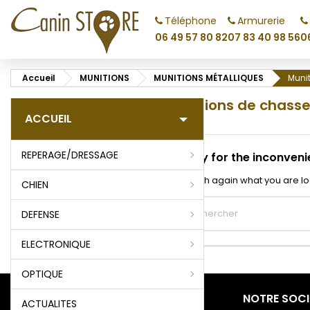
Téléphone
Armurerie
M
(
C
C
06 49 57 80 82
07 83 40 98 56
0
add_circle_outline
((
Vo
Accueil
MUNITIONS
MUNITIONS MÉTALLIQUES
Muni
No
d'e
Munitions de chasse
ACCUEIL
REPERAGE/DRESSAGE
Sorry for the inconveni
Search again what you are lo
CHIEN
DEFENSE
ELECTRONIQUE
OPTIQUE
PRODUITS
NOTRE SOCI
ACTUALITES