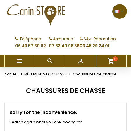
×
×
×
×
My wishlists
((modalTitle))
Créer une liste d'envies
Connexion

Create new list
add_circle_outline
((confirmMessage))
Vous devez être connecté pour ajouter des produits
Nom de la liste d'envies
à votre liste d'envies.
Téléphone
Armurerie
SAV-Réparation
((cancelText))
((modalDeleteText))
06 49 57 80 82
07 83 40 98 56
06 45 29 24 01
Annuler
Connexion
Annuler
Créer une liste d'envies
0



shopping_cart
Accueil
VÉTEMENTS DE CHASSE
Chaussures de chasse
CHAUSSURES DE CHASSE
Sorry for the inconvenience.
Search again what you are looking for