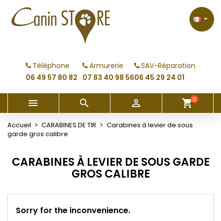
×
×
×
×
My wishlists
((modalTitle))
Créer une liste d'envies
Connexion

Create new list
add_circle_outline
((confirmMessage))
Vous devez être connecté pour ajouter des produits
Nom de la liste d'envies
à votre liste d'envies.
Téléphone
Armurerie
SAV-Réparation
((cancelText))
((modalDeleteText))
06 49 57 80 82
07 83 40 98 56
06 45 29 24 01
Annuler
Connexion
Annuler
Créer une liste d'envies
0



shopping_cart
Accueil
CARABINES DE TIR
Carabines à levier de sous
garde gros calibre
CARABINES À LEVIER DE SOUS GARDE
GROS CALIBRE
Sorry for the inconvenience.