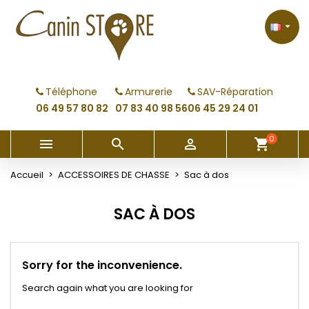
×
×
×
×
My wishlists
((modalTitle))
Créer une liste d'envies
Connexion

Create new list
add_circle_outline
((confirmMessage))
Vous devez être connecté pour ajouter des produits
Nom de la liste d'envies
à votre liste d'envies.
Téléphone
Armurerie
SAV-Réparation
((cancelText))
((modalDeleteText))
06 49 57 80 82
07 83 40 98 56
06 45 29 24 01
Annuler
Connexion
Annuler
Créer une liste d'envies
0



shopping_cart
Accueil
ACCESSOIRES DE CHASSE
Sac à dos
SAC À DOS
Sorry for the inconvenience.
Search again what you are looking for