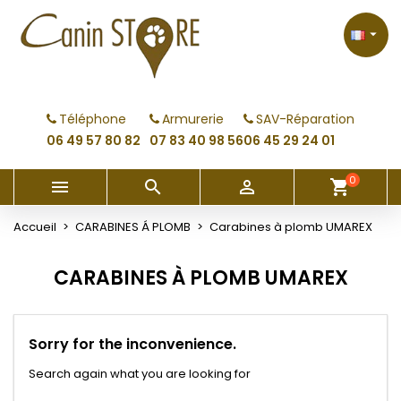
×
×
×
×
My wishlists
((modalTitle))
Créer une liste d'envies
Connexion

Create new list
add_circle_outline
((confirmMessage))
Vous devez être connecté pour ajouter des produits
Nom de la liste d'envies
à votre liste d'envies.
Téléphone
Armurerie
SAV-Réparation
((cancelText))
((modalDeleteText))
06 49 57 80 82
07 83 40 98 56
06 45 29 24 01
Annuler
Connexion
Annuler
Créer une liste d'envies
0



shopping_cart
Accueil
CARABINES Á PLOMB
Carabines à plomb UMAREX
CARABINES À PLOMB UMAREX
Sorry for the inconvenience.
Search again what you are looking for