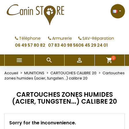
×
×
×
×
My wishlists
((modalTitle))
Créer une liste d'envies
Connexion

Create new list
add_circle_outline
((confirmMessage))
Vous devez être connecté pour ajouter des produits
Nom de la liste d'envies
à votre liste d'envies.
Téléphone
Armurerie
SAV-Réparation
((cancelText))
((modalDeleteText))
06 49 57 80 82
07 83 40 98 56
06 45 29 24 01
Annuler
Connexion
Annuler
Créer une liste d'envies
0



shopping_cart
Accueil
MUNITIONS
CARTOUCHES CALIBRE 20
Cartouches
zones humides (acier, tungsten...) calibre 20
CARTOUCHES ZONES HUMIDES
(ACIER, TUNGSTEN...) CALIBRE 20
Sorry for the inconvenience.