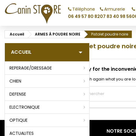
Téléphone
Armurerie
M
(
C
C
06 49 57 80 82
07 83 40 98 56
0
add_circle_outline
((
Vo
Accueil
ARMES Á POUDRE NOIRE
Pistolet poudre noire
No
d'e
Pistolet poudre noir
ACCUEIL
REPERAGE/DRESSAGE
Sorry for the inconveni
Search again what you are lo
CHIEN
DEFENSE
ELECTRONIQUE
OPTIQUE
PRODUITS
NOTRE SOCI
ACTUALITES