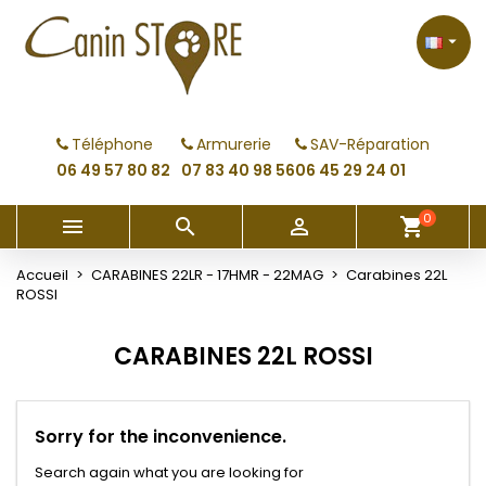
×
×
×
×
My wishlists
((modalTitle))
Créer une liste d'envies
Connexion

Create new list
add_circle_outline
((confirmMessage))
Vous devez être connecté pour ajouter des produits
Nom de la liste d'envies
à votre liste d'envies.
Téléphone
Armurerie
SAV-Réparation
((cancelText))
((modalDeleteText))
06 49 57 80 82
07 83 40 98 56
06 45 29 24 01
Annuler
Connexion
Annuler
Créer une liste d'envies
0



shopping_cart
Accueil
CARABINES 22LR - 17HMR - 22MAG
Carabines 22L
ROSSI
CARABINES 22L ROSSI
Sorry for the inconvenience.
Search again what you are looking for