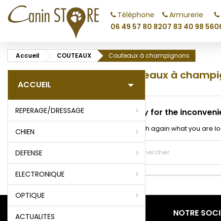
Téléphone
Armurerie
M
(
C
C
06 49 57 80 82
07 83 40 98 56
0
add_circle_outline
((
Vo
Accueil
COUTEAUX
Couteaux à champignons
No
d'e
Couteaux à champi
ACCUEIL
REPERAGE/DRESSAGE
Sorry for the inconveni
Search again what you are lo
CHIEN
DEFENSE
ELECTRONIQUE
OPTIQUE
PRODUITS
NOTRE SOCI
ACTUALITES