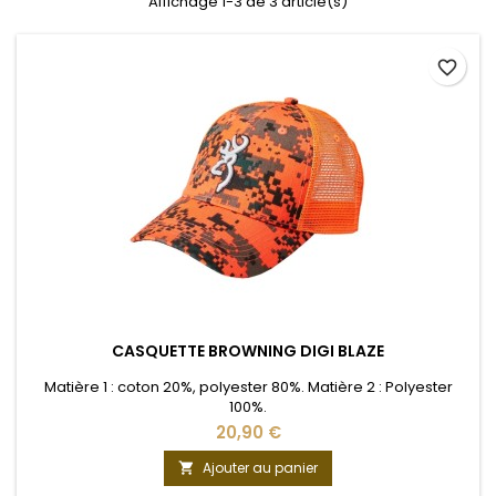
Affichage 1-3 de 3 article(s)
favorite_border
CASQUETTE BROWNING DIGI BLAZE
Matière 1 : coton 20%, polyester 80%. Matière 2 : Polyester
100%.
20,90 €
Ajouter au panier
