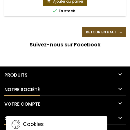
Matériau : Durable – Résistance à l'usure pour vos aventures.
Ajouter au panier

Ajustable : Confort optimal pour toutes les tailles de tête....

En stock
RETOUR EN HAUT

Suivez-nous sur Facebook

PRODUITS

NOTRE SOCIÉTÉ

VOTRE COMPTE

CONTACT
Cookies