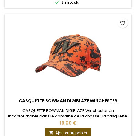

En stock
favorite_border
CASQUETTE BOWMAN DIGIBLAZE WINCHESTER
CASQUETTE BOWMAN DIGIBLAZE Winchester Un
incontournable dans le domaine de la chasse : la casquette.
A la fois pratique et élégant, la casquette est l'accesoire que
18,90 €
le chasseur utilise pour compléter sa panoplie. La casquette
de la célèbre marque Américaine complètera à merveille
Ajouter au panier
