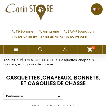
×
×
×
×
My wishlists
((modalTitle))
Créer une liste d'envies
Connexion

Create new list
add_circle_outline
((confirmMessage))
Vous devez être connecté pour ajouter des produits
Nom de la liste d'envies
à votre liste d'envies.
Téléphone
Armurerie
SAV-Réparation
((cancelText))
((modalDeleteText))
06 49 57 80 82
07 83 40 98 56
06 45 29 24 01
Annuler
Connexion
Annuler
Créer une liste d'envies
0



shopping_cart
Accueil
VÉTEMENTS DE CHASSE
Casquettes ,chapeaux,
bonnets, et cagoules de chasse
CASQUETTES ,CHAPEAUX, BONNETS,
ET CAGOULES DE CHASSE

Pertinence