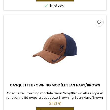
votre équipement de chasse. La casquette Bowman

En stock
Winchester Digi blaze...
favorite_border
CASQUETTE BROWNING MODÈLE SEAN NAVY/BROWN
Casquette Browning modèle Sean Navy/Brown Alliez style et
fonctionnalité avec la casquette Browning Sean Navy/Brown.
Conçue pour les amoureux de la nature, elle offre : Couleur :
21,21 €
Navy/Brown – S'adapte à toutes vos tenues outdoor.