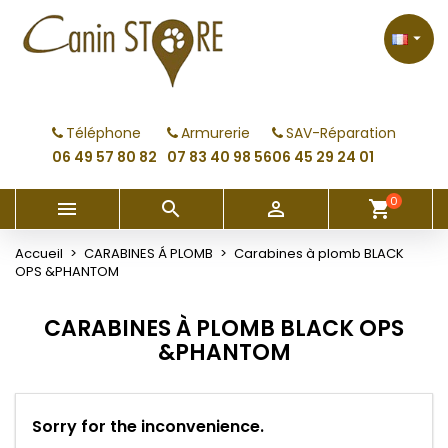
×
×
×
×
My wishlists
((modalTitle))
Créer une liste d'envies
Connexion

Create new list
add_circle_outline
((confirmMessage))
Vous devez être connecté pour ajouter des produits
Nom de la liste d'envies
à votre liste d'envies.
Téléphone
Armurerie
SAV-Réparation
((cancelText))
((modalDeleteText))
06 49 57 80 82
07 83 40 98 56
06 45 29 24 01
Annuler
Connexion
Annuler
Créer une liste d'envies
0



shopping_cart
Accueil
CARABINES Á PLOMB
Carabines à plomb BLACK
OPS &PHANTOM
CARABINES À PLOMB BLACK OPS
&PHANTOM
Sorry for the inconvenience.