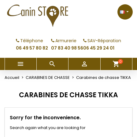
×
×
×
×
My wishlists
((modalTitle))
Créer une liste d'envies
Connexion

Create new list
add_circle_outline
((confirmMessage))
Vous devez être connecté pour ajouter des produits
Nom de la liste d'envies
à votre liste d'envies.
Téléphone
Armurerie
SAV-Réparation
((cancelText))
((modalDeleteText))
06 49 57 80 82
07 83 40 98 56
06 45 29 24 01
Annuler
Connexion
Annuler
Créer une liste d'envies
0



shopping_cart
Accueil
CARABINES DE CHASSE
Carabines de chasse TIKKA
CARABINES DE CHASSE TIKKA
Sorry for the inconvenience.
Search again what you are looking for