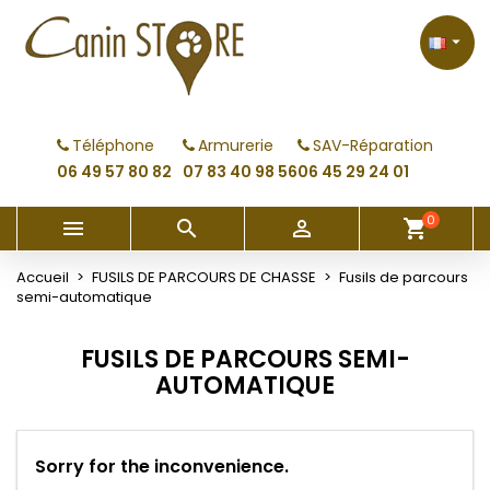
×
×
×
×
My wishlists
((modalTitle))
Créer une liste d'envies
Connexion

Create new list
add_circle_outline
((confirmMessage))
Vous devez être connecté pour ajouter des produits
Nom de la liste d'envies
à votre liste d'envies.
Téléphone
Armurerie
SAV-Réparation
((cancelText))
((modalDeleteText))
06 49 57 80 82
07 83 40 98 56
06 45 29 24 01
Annuler
Connexion
Annuler
Créer une liste d'envies
0



shopping_cart
Accueil
FUSILS DE PARCOURS DE CHASSE
Fusils de parcours
semi-automatique
FUSILS DE PARCOURS SEMI-
AUTOMATIQUE
Sorry for the inconvenience.