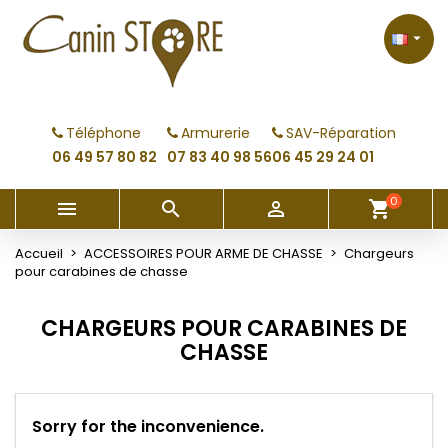
×
×
×
×
My wishlists
((modalTitle))
Créer une liste d'envies
Connexion

Create new list
add_circle_outline
((confirmMessage))
Vous devez être connecté pour ajouter des produits
Nom de la liste d'envies
à votre liste d'envies.
Téléphone
Armurerie
SAV-Réparation
((cancelText))
((modalDeleteText))
06 49 57 80 82
07 83 40 98 56
06 45 29 24 01
Annuler
Connexion
Annuler
Créer une liste d'envies
0



shopping_cart
Accueil
ACCESSOIRES POUR ARME DE CHASSE
Chargeurs
pour carabines de chasse
CHARGEURS POUR CARABINES DE
CHASSE
Sorry for the inconvenience.