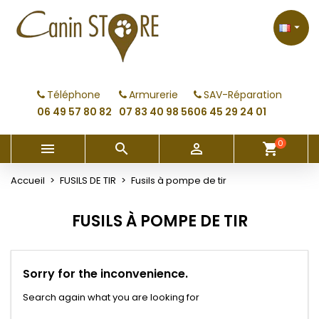
×
×
×
×
My wishlists
((modalTitle))
Créer une liste d'envies
Connexion

Create new list
add_circle_outline
((confirmMessage))
Vous devez être connecté pour ajouter des produits
Nom de la liste d'envies
à votre liste d'envies.
Téléphone
Armurerie
SAV-Réparation
((cancelText))
((modalDeleteText))
06 49 57 80 82
07 83 40 98 56
06 45 29 24 01
Annuler
Connexion
Annuler
Créer une liste d'envies
0



shopping_cart
Accueil
FUSILS DE TIR
Fusils à pompe de tir
FUSILS À POMPE DE TIR
Sorry for the inconvenience.
Search again what you are looking for