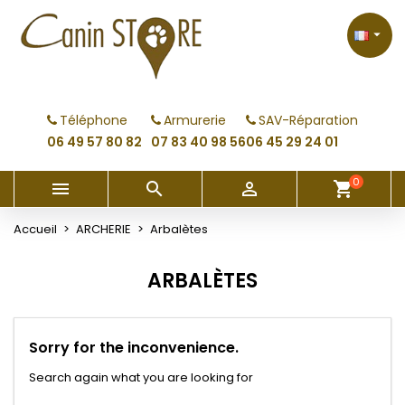
×
×
×
×
My wishlists
((modalTitle))
Créer une liste d'envies
Connexion

Create new list
add_circle_outline
((confirmMessage))
Vous devez être connecté pour ajouter des produits
Nom de la liste d'envies
à votre liste d'envies.
Téléphone
Armurerie
SAV-Réparation
((cancelText))
((modalDeleteText))
06 49 57 80 82
07 83 40 98 56
06 45 29 24 01
Annuler
Connexion
Annuler
Créer une liste d'envies
0



shopping_cart
Accueil
ARCHERIE
Arbalètes
ARBALÈTES
Sorry for the inconvenience.
Search again what you are looking for