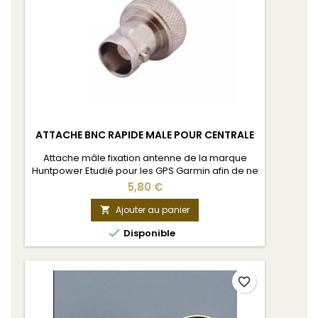
ATTACHE BNC RAPIDE MALE POUR CENTRALE
Attache mâle fixation antenne de la marque
Huntpower Etudié pour les GPS Garmin afin de ne
pas avoir de jeu entre l'antenne et le GPS.
5,80 €
Ajouter au panier


Disponible
favorite_border