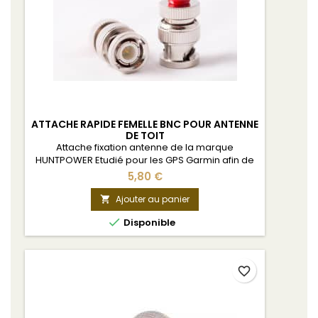
ATTACHE RAPIDE FEMELLE BNC POUR ANTENNE
DE TOIT
Attache fixation antenne de la marque
HUNTPOWER Etudié pour les GPS Garmin afin de
ne pas avoir de jeu entre l'antenne et le GPS.
5,80 €
Ajouter au panier


Disponible
favorite_border