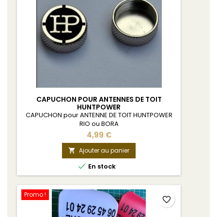
CAPUCHON POUR ANTENNES DE TOIT
HUNTPOWER
CAPUCHON pour ANTENNE DE TOIT HUNTPOWER
RIO ou BORA
4,99 €
Ajouter au panier


En stock
Promo !
favorite_border