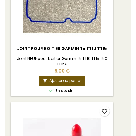
JOINT POUR BOITIER GARMIN T5 TT10 TT15
Joint NEUF pour boitier Garmin T5 TT10 TT15 T5X
TT15X
5,00 €
Ajouter au panier


En stock
favorite_border