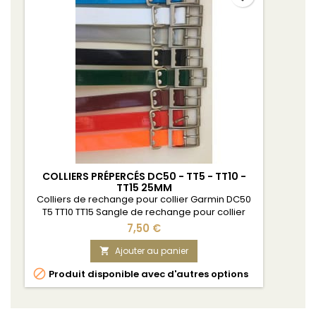
COLLIERS PRÉPERCÉS DC50 - TT5 - TT10 -
TT15 25MM
Colliers de rechange pour collier Garmin DC50
T5 TT10 TT15 Sangle de rechange pour collier
Garmin DC50 T5 TT10 TT15 Fluo TPU US Biothane 25
7,50 €
mm - Boucle renforcée - Trous prépercés
Ajouter au panier


Produit disponible avec d'autres options