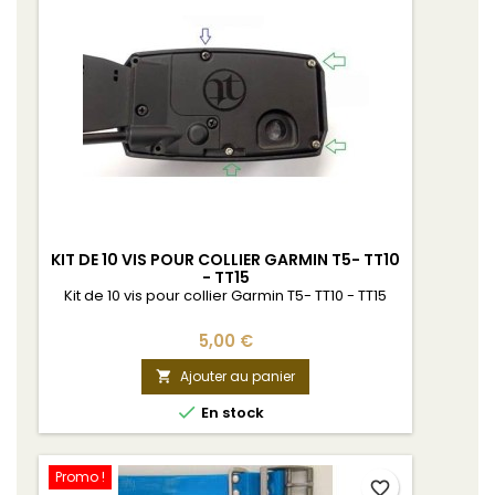
KIT DE 10 VIS POUR COLLIER GARMIN T5- TT10
- TT15
Kit de 10 vis pour collier Garmin T5- TT10 - TT15
5,00 €
Ajouter au panier


En stock
Promo !
favorite_border