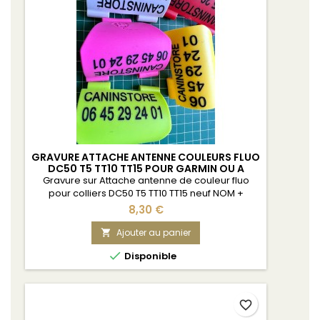
GRAVURE ATTACHE ANTENNE COULEURS FLUO
DC50 T5 TT10 TT15 POUR GARMIN OU A
Gravure sur Attache antenne de couleur fluo
pour colliers DC50 T5 TT10 TT15 neuf NOM +
TELEPHONE Compatible avec les DOGTRA
8,30 €
Pathfinder
Ajouter au panier


Disponible
favorite_border