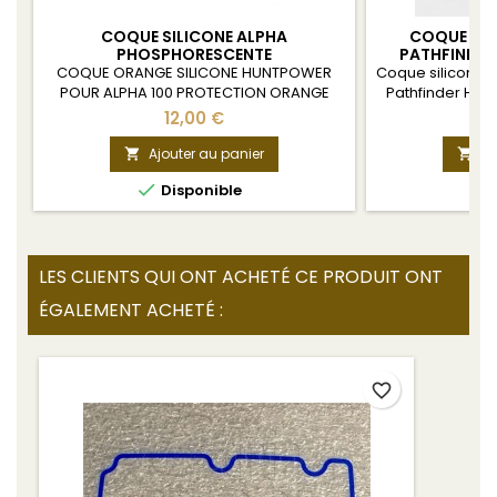
COQUE SILICONE ALPHA
COQUE PR
PHOSPHORESCENTE
PATHFINDER
COQUE ORANGE SILICONE HUNTPOWER
Coque silicone d
POUR ALPHA 100 PROTECTION ORANGE
Pathfinder Hou
SILICONE HUNTPOWER POUR ALPHA 100
12,00 €
HOUSE ORANGE SILICONE HUNTPOWER
POUR ALPHA 100
Ajouter au panier
Aj



Disponible
LES CLIENTS QUI ONT ACHETÉ CE PRODUIT ONT
ÉGALEMENT ACHETÉ :
favorite_border