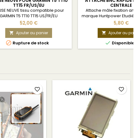
SE NEUVE POUR GARMIN T5 TT10
ATTACHE BNC RAPIDE M
TT15 FR/US/EU
CENTRALE
ISE NEUVE tissu compatible pour
Attache mâle fixation ant
GARMIN T5 TT10 TT15 US/FR/EU
marque Huntpower Etudié p
Garmin afin de ne pas avoir 
52,00 €
5,80 €
l'antenne et le GP
Ajouter au panier
Ajouter au pani




Rupture de stock
Disponible
favorite_border
favorite_border