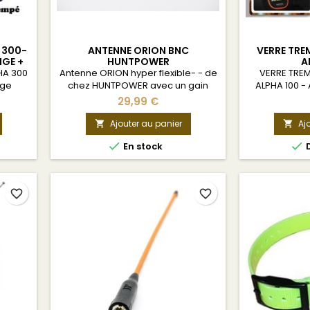
 300-
ANTENNE ORION BNC
VERRE TRE
GE +
HUNTPOWER
A
HA 300
Antenne ORION hyper flexible- - de
VERRE TRE
nge
chez HUNTPOWER avec un gain
ALPHA 100 - 
exceptionnel
vitr
29,99 €
Réglages/A
l'écran Voir
Ajouter au panier
Aj




En stock
D
favorite_border
favorite_border