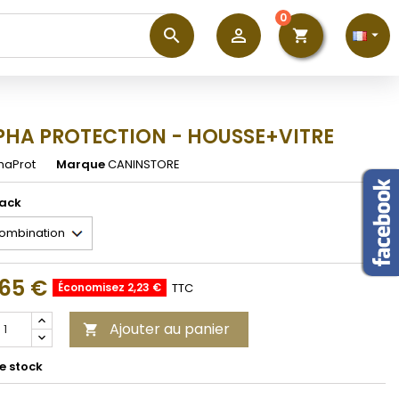
0
perm_identity


shopping_cart
×
×
×
PHA PROTECTION - HOUSSE+VITRE
haProt
Marque
CANINSTORE
n
s
ack
,65 €
Économisez 2,23 €
TTC
Ajouter au panier

e stock