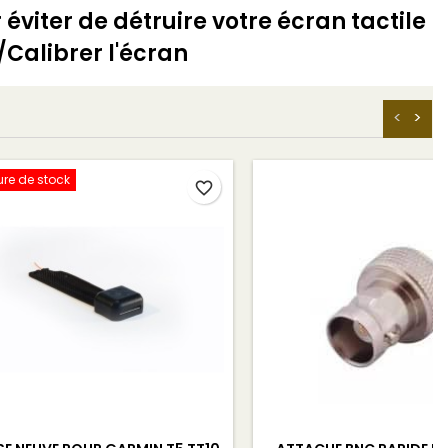
éviter de détruire votre écran tactile
/Calibrer l'écran
<
>
re de stock
favorite_border