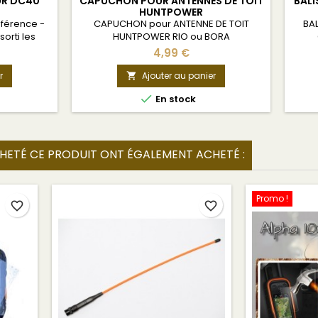
UR DC40
CAPUCHON POUR ANTENNES DE TOIT
BALI
HUNTPOWER
férence -
CAPUCHON pour ANTENNE DE TOIT
BAL
orti les
HUNTPOWER RIO ou BORA
tés 45%
4,99 €
tible tous
ES
r
Ajouter au panier


En stock
CHETÉ CE PRODUIT ONT ÉGALEMENT ACHETÉ :
Promo !
favorite_border
favorite_border