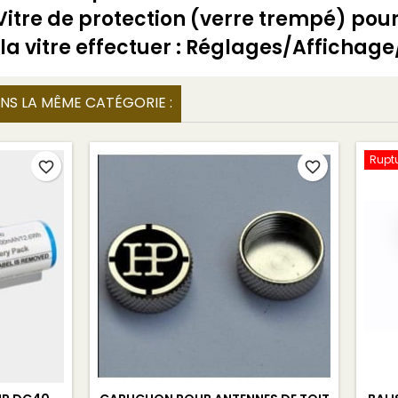
Vitre de protection (verre trempé) pour 
la vitre effectuer : Réglages/Affichage
NS LA MÊME CATÉGORIE :
Ruptu
favorite_border
favorite_border