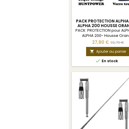
PACK PROTECTION ALPHA
ALPHA 200 HOUSSE ORAN
VERRE TREMPÉ
PACK PROTECTION pour ALP
ALPHA 200- Housse Ora
Huntpower + Vitre
27,90 €
32,70 €
Ajouter au panier


En stock