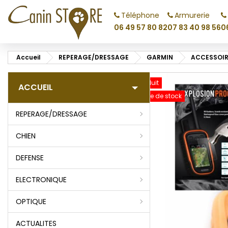
Téléphone
Armurerie
M
C
C
06 49 57 80 82
07 83 40 98 56
0
add_circle_outline
Vo
Accueil
REPERAGE/DRESSAGE
GARMIN
ACCESSOIR
No
d'e
Prix réduit
ACCUEIL
Rupture de stock
REPERAGE/DRESSAGE
CHIEN
DEFENSE
ELECTRONIQUE
OPTIQUE
ACTUALITES