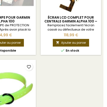
MPE POUR GARMIN
ÉCRAN LCD COMPLET POUR
LPHA 100
CENTRALE GARMIN ALPHA 100 –
TOUS MODÈLES
MPE de PROTECTION
Remplacez facilement l’écran
Après avoir placé la
cassé ou défectueux de votre
e effectuer :
centrale Garmin Alpha 100. Cet
4,99 €
118,99 €
ffichage/Calibrer
écran LCD complet (vitre + dalle)
 la vidéo ci-dessous
garantit une fluidité tactile fidèle à
outer au panier
Ajouter au panier

l’original et redonne à votre

isponible
En stock
appareil sa lisibilité et sa
robustesse d’origine. Idéal pour les
utilisateurs souhaitant restaurer leur
GPS de chasse sans remplacer
favorite_border
toute la centrale. Compatible...