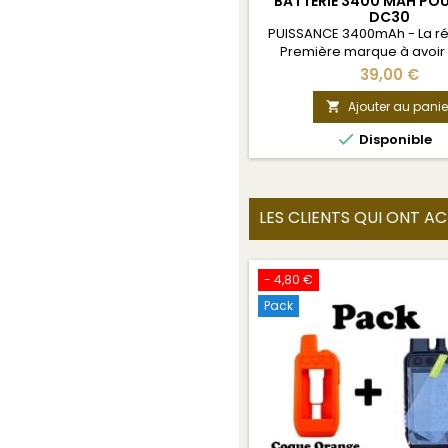
BATTERIE 3400 MAH PO
DC30
PUISSANCE 3400mAh - La ré
Première marque à avoir s
batteries hautes capaci
39,00 €
d'autonomie en plus - Compa
colliers FR/US/AUTR
Ajouter au panie


Disponible
LES CLIENTS QUI ONT A
- 4,80 €
Pack