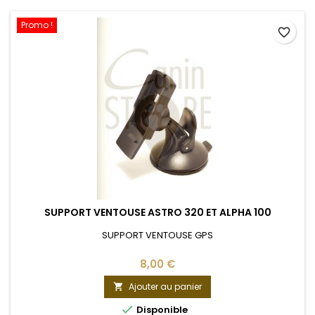
Promo !
favorite_border
SUPPORT VENTOUSE ASTRO 320 ET ALPHA 100
SUPPORT VENTOUSE GPS
8,00 €
Ajouter au panier


Disponible