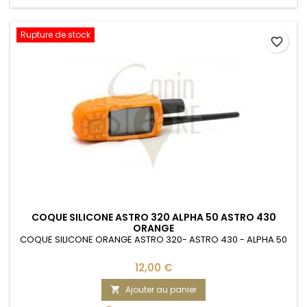
Rupture de stock
favorite_border
COQUE SILICONE ASTRO 320 ALPHA 50 ASTRO 430
ORANGE
COQUE SILICONE ORANGE ASTRO 320- ASTRO 430 - ALPHA 50
12,00 €
Ajouter au panier
