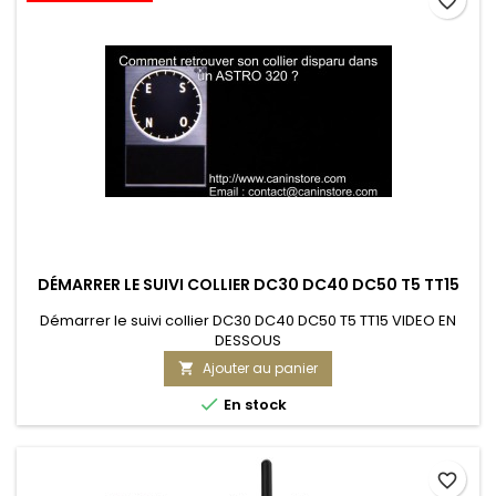
favorite_border
DÉMARRER LE SUIVI COLLIER DC30 DC40 DC50 T5 TT15
Démarrer le suivi collier DC30 DC40 DC50 T5 TT15 VIDEO EN
DESSOUS
Ajouter au panier


En stock
favorite_border