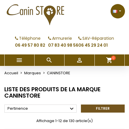
×
×
×
×
My wishlists
((modalTitle))
Créer une liste d'envies
Connexion

Create new list
add_circle_outline
((confirmMessage))
Vous devez être connecté pour ajouter des produits
Nom de la liste d'envies
à votre liste d'envies.
Téléphone
Armurerie
SAV-Réparation
((cancelText))
((modalDeleteText))
06 49 57 80 82
07 83 40 98 56
06 45 29 24 01
Annuler
Connexion
Annuler
Créer une liste d'envies
0



shopping_cart
Accueil
Marques
CANINSTORE
LISTE DES PRODUITS DE LA MARQUE
CANINSTORE

Pertinence
FILTRER
Affichage 1-12 de 130 article(s)