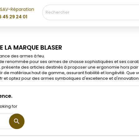
SAV-Réparation
y wishlists
(modalTitle))
réer une liste d'envies
onnexion
6 45 29 24 01
Create new list
confirmMessage))
us devez être connecté pour ajouter des produits à votre liste
m de la liste d'envies
nvies.
DE LA MARQUE BLASER
((cancelText))
((modalDeleteText)
rmance des armes à feu.
Annuler
Connexio
e renommée pour ses armes de chasse sophistiquées et ses carabines
e, présente des articles destinés à proposer une ergonomie hors pai
Annuler
Créer une liste d'envie
 de matériaux haut de gamme, assurant fiabilité et longévité. Que vo
.fr et optez pour des armes symboliques d'excellence et d'innovation
ence.
oking for
