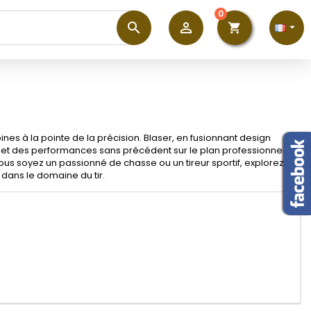
0
perm_identity


shopping_cart
×
×
×
×
)
n
 à la pointe de la précision. Blaser, en fusionnant design
r et des performances sans précédent sur le plan professionnel.
s
us soyez un passionné de chasse ou un tireur sportif, explorez la
 dans le domaine du tir.