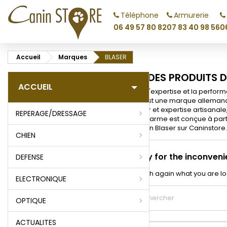
Téléphone
Armurerie
M
(
C
C
06 49 57 80 82
07 83 40 98 56
0
add_circle_outline
((
Vo
Accueil
Marques
BLASER
No
d'e
LISTE DES PRODUITS 
ACCUEIL
Blaser : L'expertise et la perfo
Blaser est une marque allemand
novateur et expertise artisanal
REPERAGE/DRESSAGE
Chaque arme est conçue à partir
collection Blaser sur Caninstore
CHIEN
Sorry for the inconveni
DEFENSE
Search again what you are lo
ELECTRONIQUE
OPTIQUE
ACTUALITES